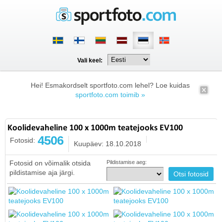
Vali keel:
Hei! Esmakordselt sportfoto.com lehel? Loe kuidas
sportfoto.com toimib »
Koolidevaheline 100 x 1000m teatejooks EV100
4506
Fotosid:
Kuupäev: 18.10.2018
Fotosid on võimalik otsida
Pildistamise aeg:
pildistamise aja järgi.