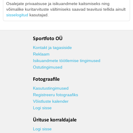
Osalejate privaatsuse ja isikuandmete kaitsmiseks ning
võimalike kuritarvituste vältimiseks saavad teavitusi tellida ainult
sisselogitud
kasutajad.
Sportfoto OÜ
Kontakt ja tagasiside
Reklaam
Isikuandmete töötlemise tingimused
Ostutingimused
Fotograafile
Kasutustingimused
Registreeru fotograafiks
Võistluste kalender
Logi sisse
Ürituse korraldajale
Logi sisse