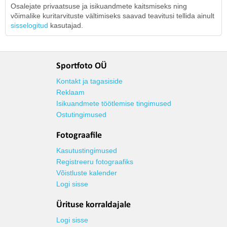
Osalejate privaatsuse ja isikuandmete kaitsmiseks ning
võimalike kuritarvituste vältimiseks saavad teavitusi tellida ainult
sisselogitud
kasutajad.
Sportfoto OÜ
Kontakt ja tagasiside
Reklaam
Isikuandmete töötlemise tingimused
Ostutingimused
Fotograafile
Kasutustingimused
Registreeru fotograafiks
Võistluste kalender
Logi sisse
Ürituse korraldajale
Logi sisse