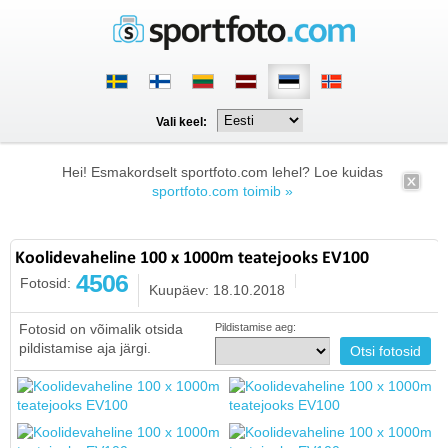
Vali keel:
Hei! Esmakordselt sportfoto.com lehel? Loe kuidas
sportfoto.com toimib »
Koolidevaheline 100 x 1000m teatejooks EV100
4506
Fotosid:
Kuupäev: 18.10.2018
Fotosid on võimalik otsida
Pildistamise aeg:
pildistamise aja järgi.