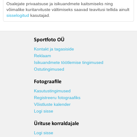
Osalejate privaatsuse ja isikuandmete kaitsmiseks ning
võimalike kuritarvituste vältimiseks saavad teavitusi tellida ainult
sisselogitud
kasutajad.
Sportfoto OÜ
Kontakt ja tagasiside
Reklaam
Isikuandmete töötlemise tingimused
Ostutingimused
Fotograafile
Kasutustingimused
Registreeru fotograafiks
Võistluste kalender
Logi sisse
Ürituse korraldajale
Logi sisse