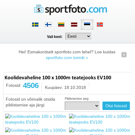
Vali keel:
Hei! Esmakordselt sportfoto.com lehel? Loe kuidas
sportfoto.com toimib »
Koolidevaheline 100 x 1000m teatejooks EV100
4506
Fotosid:
Kuupäev: 18.10.2018
Fotosid on võimalik otsida
Pildistamise aeg:
pildistamise aja järgi.