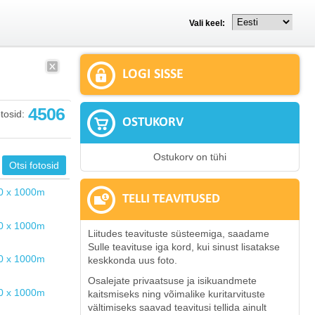
Vali keel:
LOGI SISSE
4506
tosid:
OSTUKORV
Ostukorv on tühi
TELLI TEAVITUSED
Liitudes teavituste süsteemiga, saadame
Sulle teavituse iga kord, kui sinust lisatakse
keskkonda uus foto.
Osalejate privaatsuse ja isikuandmete
kaitsmiseks ning võimalike kuritarvituste
vältimiseks saavad teavitusi tellida ainult