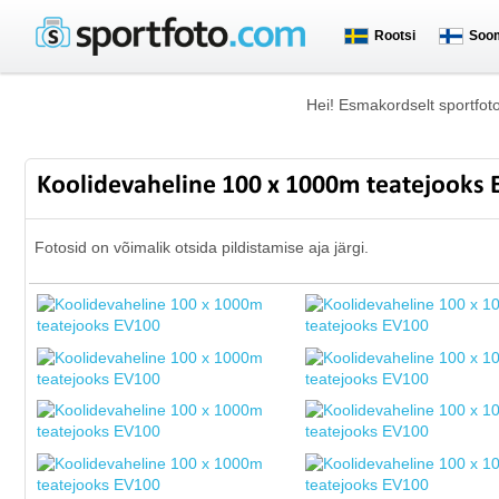
Rootsi
Soo
Hei! Esmakordselt sportfot
Koolidevaheline 100 x 1000m teatejooks
Fotosid on võimalik otsida pildistamise aja järgi.