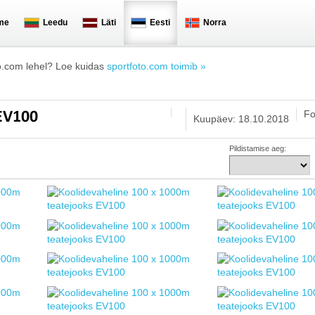
me
Leedu
Läti
Eesti
Norra
o.com lehel? Loe kuidas
sportfoto.com toimib »
Fo
 EV100
Kuupäev: 18.10.2018
Pildistamise aeg: