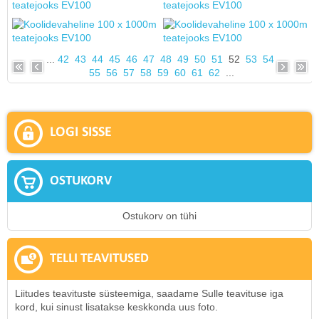
...
42
43
44
45
46
47
48
49
50
51
52
53
54
55
56
57
58
59
60
61
62
...
LOGI SISSE
OSTUKORV
Ostukorv on tühi
TELLI TEAVITUSED
Liitudes teavituste süsteemiga, saadame Sulle teavituse iga
kord, kui sinust lisatakse keskkonda uus foto.