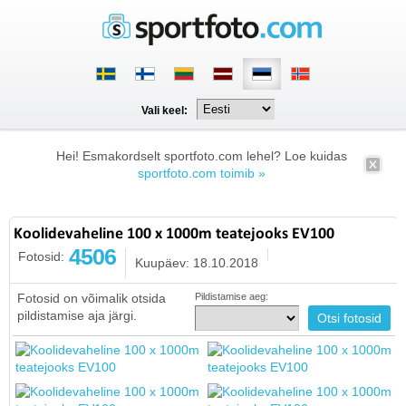
Vali keel:
Hei! Esmakordselt sportfoto.com lehel? Loe kuidas
sportfoto.com toimib »
Koolidevaheline 100 x 1000m teatejooks EV100
4506
Fotosid:
Kuupäev: 18.10.2018
Fotosid on võimalik otsida
Pildistamise aeg:
pildistamise aja järgi.