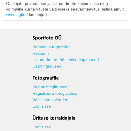
Osalejate privaatsuse ja isikuandmete kaitsmiseks ning
võimalike kuritarvituste vältimiseks saavad teavitusi tellida ainult
sisselogitud
kasutajad.
Sportfoto OÜ
Kontakt ja tagasiside
Reklaam
Isikuandmete töötlemise tingimused
Ostutingimused
Fotograafile
Kasutustingimused
Registreeru fotograafiks
Võistluste kalender
Logi sisse
Ürituse korraldajale
Logi sisse