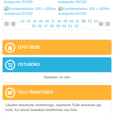
...
42
43
44
45
46
47
48
49
50
51
52
53
54
55
56
57
58
59
60
61
62
...
LOGI SISSE
OSTUKORV
Ostukorv on tühi
TELLI TEAVITUSED
Liitudes teavituste süsteemiga, saadame Sulle teavituse iga
kord, kui sinust lisatakse keskkonda uus foto.