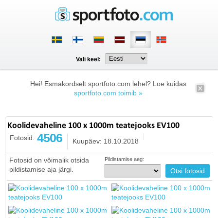
Vali keel:
Hei! Esmakordselt sportfoto.com lehel? Loe kuidas
sportfoto.com toimib »
Koolidevaheline 100 x 1000m teatejooks EV100
4506
Fotosid:
Kuupäev: 18.10.2018
Fotosid on võimalik otsida
Pildistamise aeg:
pildistamise aja järgi.