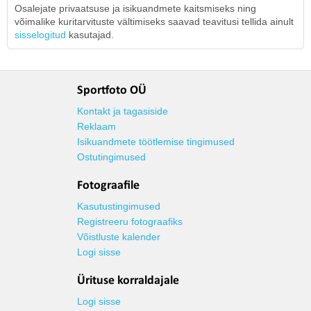
Osalejate privaatsuse ja isikuandmete kaitsmiseks ning
võimalike kuritarvituste vältimiseks saavad teavitusi tellida ainult
sisselogitud
kasutajad.
Sportfoto OÜ
Kontakt ja tagasiside
Reklaam
Isikuandmete töötlemise tingimused
Ostutingimused
Fotograafile
Kasutustingimused
Registreeru fotograafiks
Võistluste kalender
Logi sisse
Ürituse korraldajale
Logi sisse