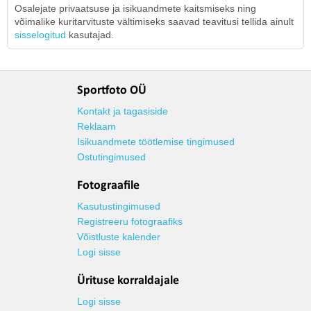
Osalejate privaatsuse ja isikuandmete kaitsmiseks ning
võimalike kuritarvituste vältimiseks saavad teavitusi tellida ainult
sisselogitud
kasutajad.
Sportfoto OÜ
Kontakt ja tagasiside
Reklaam
Isikuandmete töötlemise tingimused
Ostutingimused
Fotograafile
Kasutustingimused
Registreeru fotograafiks
Võistluste kalender
Logi sisse
Ürituse korraldajale
Logi sisse