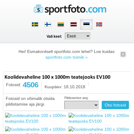
Vali keel:
Hei! Esmakordselt sportfoto.com lehel? Loe kuidas
sportfoto.com toimib »
Koolidevaheline 100 x 1000m teatejooks EV100
4506
Fotosid:
Kuupäev: 18.10.2018
Fotosid on võimalik otsida
Pildistamise aeg:
pildistamise aja järgi.