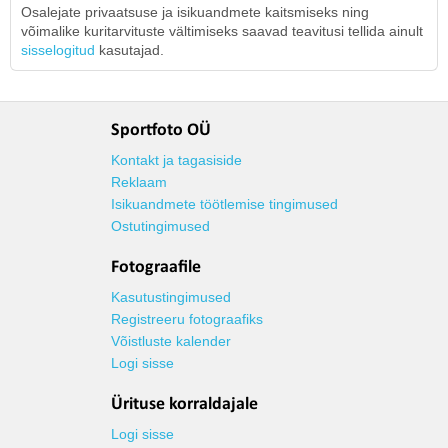
Osalejate privaatsuse ja isikuandmete kaitsmiseks ning
võimalike kuritarvituste vältimiseks saavad teavitusi tellida ainult
sisselogitud
kasutajad.
Sportfoto OÜ
Kontakt ja tagasiside
Reklaam
Isikuandmete töötlemise tingimused
Ostutingimused
Fotograafile
Kasutustingimused
Registreeru fotograafiks
Võistluste kalender
Logi sisse
Ürituse korraldajale
Logi sisse