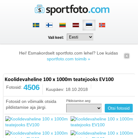
Vali keel:
Hei! Esmakordselt sportfoto.com lehel? Loe kuidas
sportfoto.com toimib »
Koolidevaheline 100 x 1000m teatejooks EV100
4506
Fotosid:
Kuupäev: 18.10.2018
Fotosid on võimalik otsida
Pildistamise aeg:
pildistamise aja järgi.