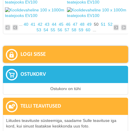
...
40
41
42
43
44
45
46
47
48
49
50
51
52
53
54
55
56
57
58
59
60
...
LOGI SISSE
OSTUKORV
Ostukorv on tühi
TELLI TEAVITUSED
Liitudes teavituste süsteemiga, saadame Sulle teavituse iga
kord, kui sinust lisatakse keskkonda uus foto.