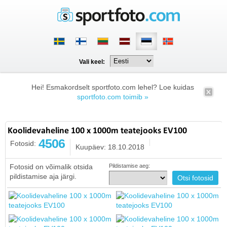
Vali keel:
Hei! Esmakordselt sportfoto.com lehel? Loe kuidas
sportfoto.com toimib »
Koolidevaheline 100 x 1000m teatejooks EV100
4506
Fotosid:
Kuupäev: 18.10.2018
Fotosid on võimalik otsida
Pildistamise aeg:
pildistamise aja järgi.