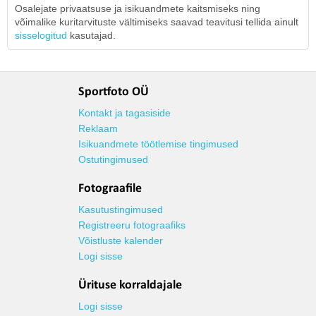
Osalejate privaatsuse ja isikuandmete kaitsmiseks ning
võimalike kuritarvituste vältimiseks saavad teavitusi tellida ainult
sisselogitud
kasutajad.
Sportfoto OÜ
Kontakt ja tagasiside
Reklaam
Isikuandmete töötlemise tingimused
Ostutingimused
Fotograafile
Kasutustingimused
Registreeru fotograafiks
Võistluste kalender
Logi sisse
Ürituse korraldajale
Logi sisse