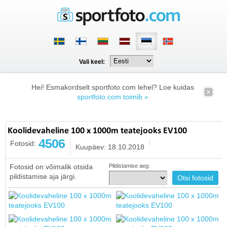
Vali keel:
Hei! Esmakordselt sportfoto.com lehel? Loe kuidas
sportfoto.com toimib »
Koolidevaheline 100 x 1000m teatejooks EV100
4506
Fotosid:
Kuupäev: 18.10.2018
Fotosid on võimalik otsida
Pildistamise aeg:
pildistamise aja järgi.