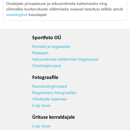
Osalejate privaatsuse ja isikuandmete kaitsmiseks ning
võimalike kuritarvituste vältimiseks saavad teavitusi tellida ainult
sisselogitud
kasutajad.
Sportfoto OÜ
Kontakt ja tagasiside
Reklaam
Isikuandmete töötlemise tingimused
Ostutingimused
Fotograafile
Kasutustingimused
Registreeru fotograafiks
Võistluste kalender
Logi sisse
Ürituse korraldajale
Logi sisse