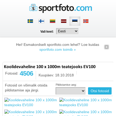
Vali keel:
Hei! Esmakordselt sportfoto.com lehel? Loe kuidas
sportfoto.com toimib »
Koolidevaheline 100 x 1000m teatejooks EV100
4506
Fotosid:
Kuupäev: 18.10.2018
Fotosid on võimalik otsida
Pildistamise aeg:
pildistamise aja järgi.