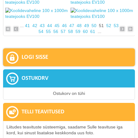
...
41
42
43
44
45
46
47
48
49
50
51
52
53
54
55
56
57
58
59
60
61
...
LOGI SISSE
OSTUKORV
Ostukorv on tühi
TELLI TEAVITUSED
Liitudes teavituste süsteemiga, saadame Sulle teavituse iga
kord, kui sinust lisatakse keskkonda uus foto.