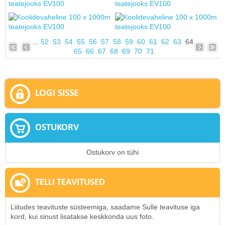
...
52
53
54
55
56
57
58
59
60
61
62
63
64
65
66
67
68
69
70
71
LOGI SISSE
OSTUKORV
Ostukorv on tühi
TELLI TEAVITUSED
Liitudes teavituste süsteemiga, saadame Sulle teavituse iga
kord, kui sinust lisatakse keskkonda uus foto.