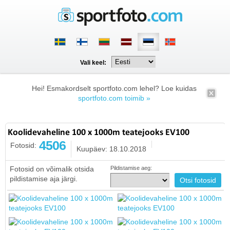
Vali keel:
Hei! Esmakordselt sportfoto.com lehel? Loe kuidas
sportfoto.com toimib »
Koolidevaheline 100 x 1000m teatejooks EV100
4506
Fotosid:
Kuupäev: 18.10.2018
Fotosid on võimalik otsida
Pildistamise aeg:
pildistamise aja järgi.