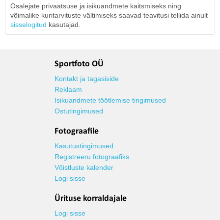
Osalejate privaatsuse ja isikuandmete kaitsmiseks ning
võimalike kuritarvituste vältimiseks saavad teavitusi tellida ainult
sisselogitud
kasutajad.
Sportfoto OÜ
Kontakt ja tagasiside
Reklaam
Isikuandmete töötlemise tingimused
Ostutingimused
Fotograafile
Kasutustingimused
Registreeru fotograafiks
Võistluste kalender
Logi sisse
Ürituse korraldajale
Logi sisse