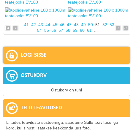
...
41
42
43
44
45
46
47
48
49
50
51
52
53
54
55
56
57
58
59
60
61
...
LOGI SISSE
OSTUKORV
Ostukorv on tühi
TELLI TEAVITUSED
Liitudes teavituste süsteemiga, saadame Sulle teavituse iga
kord, kui sinust lisatakse keskkonda uus foto.