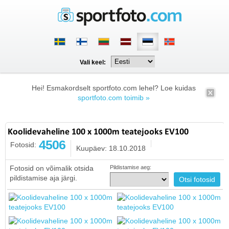
Vali keel:
Hei! Esmakordselt sportfoto.com lehel? Loe kuidas
sportfoto.com toimib »
Koolidevaheline 100 x 1000m teatejooks EV100
4506
Fotosid:
Kuupäev: 18.10.2018
Fotosid on võimalik otsida
Pildistamise aeg:
pildistamise aja järgi.