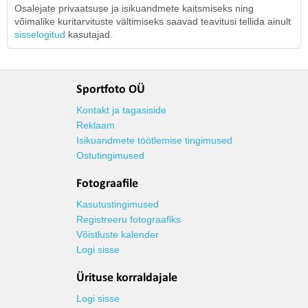
Osalejate privaatsuse ja isikuandmete kaitsmiseks ning
võimalike kuritarvituste vältimiseks saavad teavitusi tellida ainult
sisselogitud
kasutajad.
Sportfoto OÜ
Kontakt ja tagasiside
Reklaam
Isikuandmete töötlemise tingimused
Ostutingimused
Fotograafile
Kasutustingimused
Registreeru fotograafiks
Võistluste kalender
Logi sisse
Ürituse korraldajale
Logi sisse