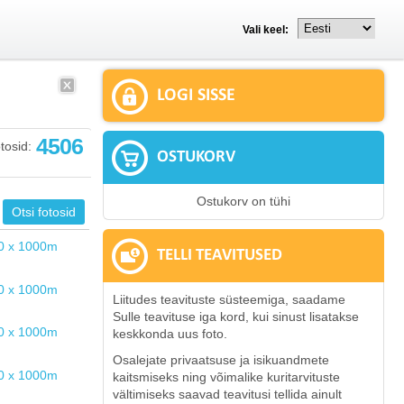
Vali keel:
LOGI SISSE
4506
tosid:
OSTUKORV
Ostukorv on tühi
TELLI TEAVITUSED
Liitudes teavituste süsteemiga, saadame
Sulle teavituse iga kord, kui sinust lisatakse
keskkonda uus foto.
Osalejate privaatsuse ja isikuandmete
kaitsmiseks ning võimalike kuritarvituste
vältimiseks saavad teavitusi tellida ainult