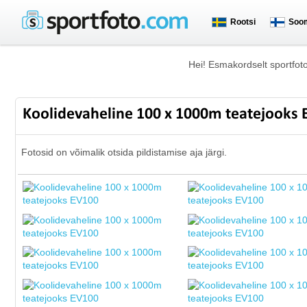
Rootsi
Soo
Hei! Esmakordselt sportfot
Koolidevaheline 100 x 1000m teatejooks
Fotosid on võimalik otsida pildistamise aja järgi.