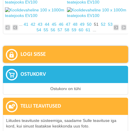
...
41
42
43
44
45
46
47
48
49
50
51
52
53
54
55
56
57
58
59
60
61
...
LOGI SISSE
OSTUKORV
Ostukorv on tühi
TELLI TEAVITUSED
Liitudes teavituste süsteemiga, saadame Sulle teavituse iga
kord, kui sinust lisatakse keskkonda uus foto.