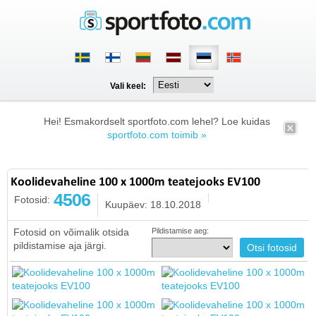
Vali keel:
Hei! Esmakordselt sportfoto.com lehel? Loe kuidas
sportfoto.com toimib »
Koolidevaheline 100 x 1000m teatejooks EV100
4506
Fotosid:
Kuupäev: 18.10.2018
Fotosid on võimalik otsida
Pildistamise aeg:
pildistamise aja järgi.