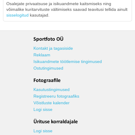
Osalejate privaatsuse ja isikuandmete kaitsmiseks ning
võimalike kuritarvituste vältimiseks saavad teavitusi tellida ainult
sisselogitud
kasutajad.
Sportfoto OÜ
Kontakt ja tagasiside
Reklaam
Isikuandmete töötlemise tingimused
Ostutingimused
Fotograafile
Kasutustingimused
Registreeru fotograafiks
Võistluste kalender
Logi sisse
Ürituse korraldajale
Logi sisse