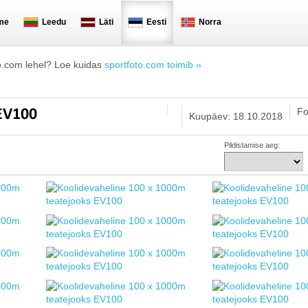
me
Leedu
Läti
Eesti
Norra
o.com lehel? Loe kuidas
sportfoto.com toimib »
Fo
 EV100
Kuupäev: 18.10.2018
Pildistamise aeg: