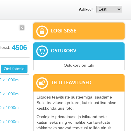
Vali keel:
LOGI SISSE
4506
tosid:
OSTUKORV
Ostukorv on tühi
TELLI TEAVITUSED
Liitudes teavituste süsteemiga, saadame
Sulle teavituse iga kord, kui sinust lisatakse
keskkonda uus foto.
Osalejate privaatsuse ja isikuandmete
kaitsmiseks ning võimalike kuritarvituste
vältimiseks saavad teavitusi tellida ainult