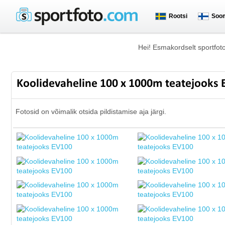
Rootsi
Soo
Hei! Esmakordselt sportfot
Koolidevaheline 100 x 1000m teatejooks
Fotosid on võimalik otsida pildistamise aja järgi.