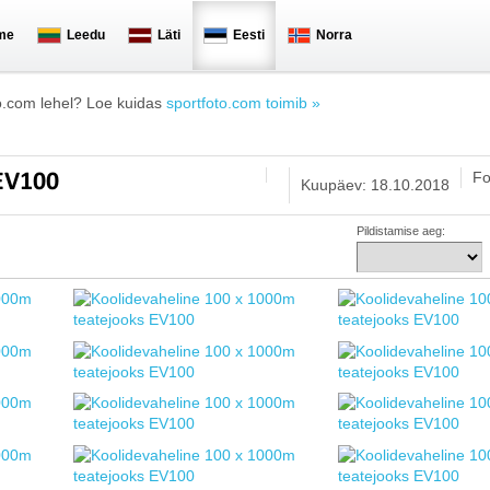
me
Leedu
Läti
Eesti
Norra
o.com lehel? Loe kuidas
sportfoto.com toimib »
Fo
 EV100
Kuupäev: 18.10.2018
Pildistamise aeg: