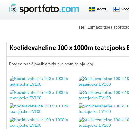
Rootsi
Soo
Hei! Esmakordselt sportfot
Koolidevaheline 100 x 1000m teatejooks
Fotosid on võimalik otsida pildistamise aja järgi.