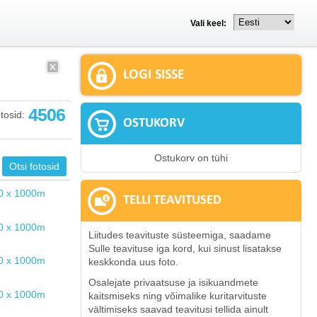
Vali keel:
LOGI SISSE
4506
tosid:
OSTUKORV
Ostukorv on tühi
TELLI TEAVITUSED
Liitudes teavituste süsteemiga, saadame
Sulle teavituse iga kord, kui sinust lisatakse
keskkonda uus foto.
Osalejate privaatsuse ja isikuandmete
kaitsmiseks ning võimalike kuritarvituste
vältimiseks saavad teavitusi tellida ainult