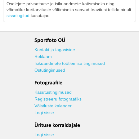
Osalejate privaatsuse ja isikuandmete kaitsmiseks ning
võimalike kuritarvituste vältimiseks saavad teavitusi tellida ainult
sisselogitud
kasutajad.
Sportfoto OÜ
Kontakt ja tagasiside
Reklaam
Isikuandmete töötlemise tingimused
Ostutingimused
Fotograafile
Kasutustingimused
Registreeru fotograafiks
Võistluste kalender
Logi sisse
Ürituse korraldajale
Logi sisse