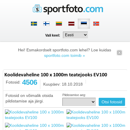
Vali keel:
Hei! Esmakordselt sportfoto.com lehel? Loe kuidas
sportfoto.com toimib »
Koolidevaheline 100 x 1000m teatejooks EV100
4506
Fotosid:
Kuupäev: 18.10.2018
Fotosid on võimalik otsida
Pildistamise aeg:
pildistamise aja järgi.