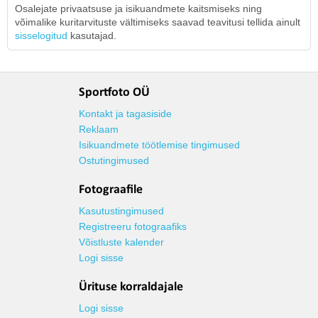
Osalejate privaatsuse ja isikuandmete kaitsmiseks ning
võimalike kuritarvituste vältimiseks saavad teavitusi tellida ainult
sisselogitud
kasutajad.
Sportfoto OÜ
Kontakt ja tagasiside
Reklaam
Isikuandmete töötlemise tingimused
Ostutingimused
Fotograafile
Kasutustingimused
Registreeru fotograafiks
Võistluste kalender
Logi sisse
Ürituse korraldajale
Logi sisse