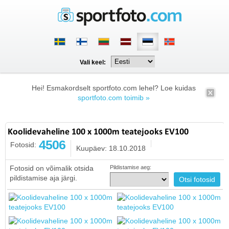
Vali keel:
Hei! Esmakordselt sportfoto.com lehel? Loe kuidas
sportfoto.com toimib »
Koolidevaheline 100 x 1000m teatejooks EV100
4506
Fotosid:
Kuupäev: 18.10.2018
Fotosid on võimalik otsida
Pildistamise aeg:
pildistamise aja järgi.