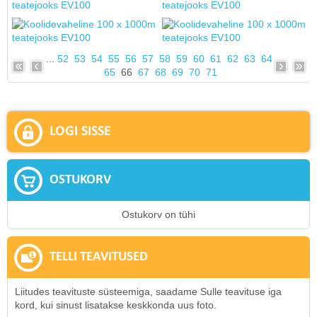
...
52
53
54
55
56
57
58
59
60
61
62
63
64
65
66
67
68
69
70
71
LOGI SISSE
OSTUKORV
Ostukorv on tühi
TELLI TEAVITUSED
Liitudes teavituste süsteemiga, saadame Sulle teavituse iga
kord, kui sinust lisatakse keskkonda uus foto.