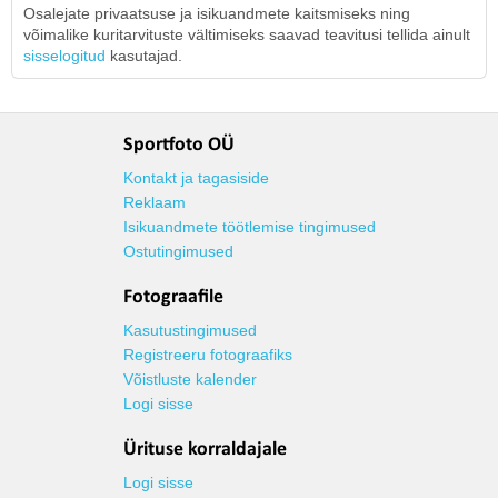
Osalejate privaatsuse ja isikuandmete kaitsmiseks ning
võimalike kuritarvituste vältimiseks saavad teavitusi tellida ainult
sisselogitud
kasutajad.
Sportfoto OÜ
Kontakt ja tagasiside
Reklaam
Isikuandmete töötlemise tingimused
Ostutingimused
Fotograafile
Kasutustingimused
Registreeru fotograafiks
Võistluste kalender
Logi sisse
Ürituse korraldajale
Logi sisse