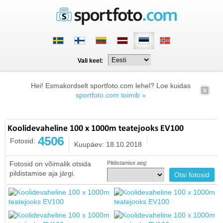
Vali keel:
Hei! Esmakordselt sportfoto.com lehel? Loe kuidas
sportfoto.com toimib »
Koolidevaheline 100 x 1000m teatejooks EV100
4506
Fotosid:
Kuupäev: 18.10.2018
Fotosid on võimalik otsida
Pildistamise aeg:
pildistamise aja järgi.