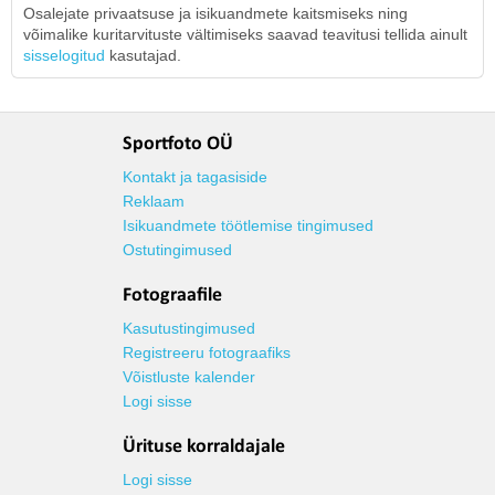
Osalejate privaatsuse ja isikuandmete kaitsmiseks ning
võimalike kuritarvituste vältimiseks saavad teavitusi tellida ainult
sisselogitud
kasutajad.
Sportfoto OÜ
Kontakt ja tagasiside
Reklaam
Isikuandmete töötlemise tingimused
Ostutingimused
Fotograafile
Kasutustingimused
Registreeru fotograafiks
Võistluste kalender
Logi sisse
Ürituse korraldajale
Logi sisse