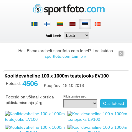
Vali keel:
Hei! Esmakordselt sportfoto.com lehel? Loe kuidas
sportfoto.com toimib »
Koolidevaheline 100 x 1000m teatejooks EV100
4506
Fotosid:
Kuupäev: 18.10.2018
Fotosid on võimalik otsida
Pildistamise aeg:
pildistamise aja järgi.