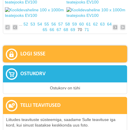
...
52
53
54
55
56
57
58
59
60
61
62
63
64
65
66
67
68
69
70
71
LOGI SISSE
OSTUKORV
Ostukorv on tühi
TELLI TEAVITUSED
Liitudes teavituste süsteemiga, saadame Sulle teavituse iga
kord, kui sinust lisatakse keskkonda uus foto.