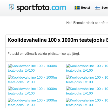
Rootsi
Soo
Hei! Esmakordselt sportfot
Koolidevaheline 100 x 1000m teatejooks
Fotosid on võimalik otsida pildistamise aja järgi.