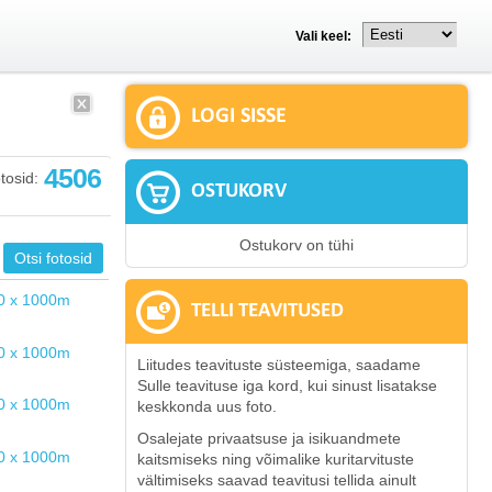
Vali keel:
LOGI SISSE
4506
tosid:
OSTUKORV
Ostukorv on tühi
TELLI TEAVITUSED
Liitudes teavituste süsteemiga, saadame
Sulle teavituse iga kord, kui sinust lisatakse
keskkonda uus foto.
Osalejate privaatsuse ja isikuandmete
kaitsmiseks ning võimalike kuritarvituste
vältimiseks saavad teavitusi tellida ainult