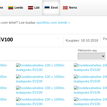
me
Leedu
Läti
Eesti
Norra
o.com lehel? Loe kuidas
sportfoto.com toimib »
Fo
 EV100
Kuupäev: 18.10.2018
Pildistamise aeg: