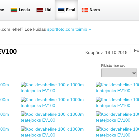
me
Leedu
Läti
Eesti
Norra
o.com lehel? Loe kuidas
sportfoto.com toimib »
Fo
 EV100
Kuupäev: 18.10.2018
Pildistamise aeg: