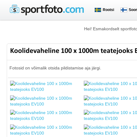
Rootsi
Soo
Hei! Esmakordselt sportfot
Koolidevaheline 100 x 1000m teatejooks
Fotosid on võimalik otsida pildistamise aja järgi.