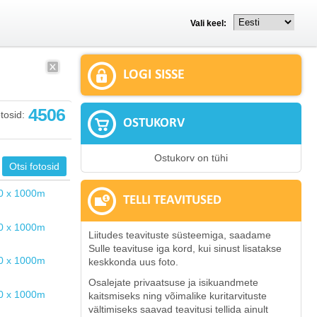
Vali keel:
LOGI SISSE
4506
tosid:
OSTUKORV
Ostukorv on tühi
TELLI TEAVITUSED
Liitudes teavituste süsteemiga, saadame
Sulle teavituse iga kord, kui sinust lisatakse
keskkonda uus foto.
Osalejate privaatsuse ja isikuandmete
kaitsmiseks ning võimalike kuritarvituste
vältimiseks saavad teavitusi tellida ainult