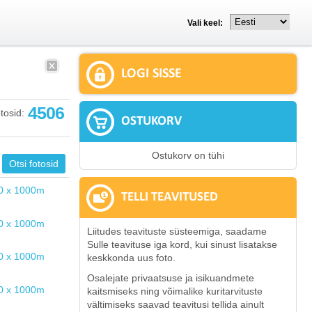
Vali keel:
LOGI SISSE
4506
tosid:
OSTUKORV
Ostukorv on tühi
TELLI TEAVITUSED
Liitudes teavituste süsteemiga, saadame
Sulle teavituse iga kord, kui sinust lisatakse
keskkonda uus foto.
Osalejate privaatsuse ja isikuandmete
kaitsmiseks ning võimalike kuritarvituste
vältimiseks saavad teavitusi tellida ainult