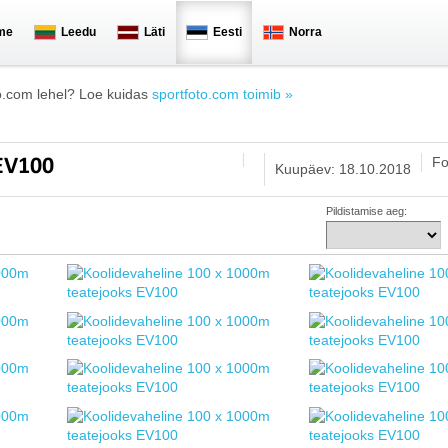
me
Leedu
Läti
Eesti
Norra
o.com lehel? Loe kuidas
sportfoto.com toimib »
Fo
 EV100
Kuupäev: 18.10.2018
Pildistamise aeg: