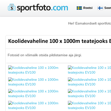
Rootsi
Soo
Hei! Esmakordselt sportfot
Koolidevaheline 100 x 1000m teatejooks
Fotosid on võimalik otsida pildistamise aja järgi.