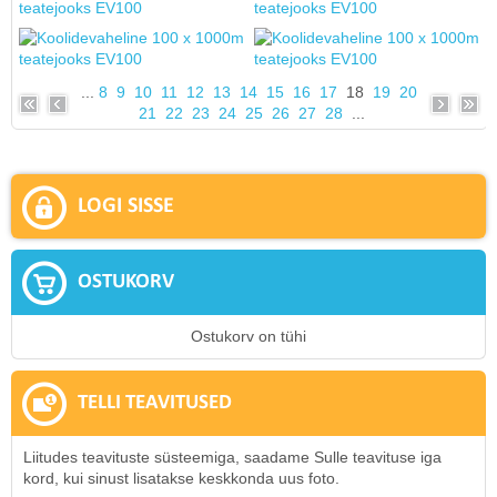
...
8
9
10
11
12
13
14
15
16
17
18
19
20
21
22
23
24
25
26
27
28
...
LOGI SISSE
OSTUKORV
Ostukorv on tühi
TELLI TEAVITUSED
Liitudes teavituste süsteemiga, saadame Sulle teavituse iga
kord, kui sinust lisatakse keskkonda uus foto.