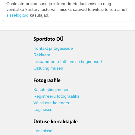
Osalejate privaatsuse ja isikuandmete kaitsmiseks ning
võimalike kuritarvituste vältimiseks saavad teavitusi tellida ainult
sisselogitud
kasutajad.
Sportfoto OÜ
Kontakt ja tagasiside
Reklaam
Isikuandmete töötlemise tingimused
Ostutingimused
Fotograafile
Kasutustingimused
Registreeru fotograafiks
Võistluste kalender
Logi sisse
Ürituse korraldajale
Logi sisse