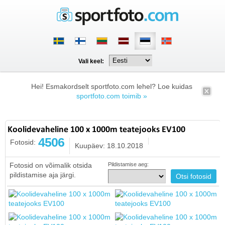
Vali keel:
Hei! Esmakordselt sportfoto.com lehel? Loe kuidas
sportfoto.com toimib »
Koolidevaheline 100 x 1000m teatejooks EV100
4506
Fotosid:
Kuupäev: 18.10.2018
Fotosid on võimalik otsida
Pildistamise aeg:
pildistamise aja järgi.