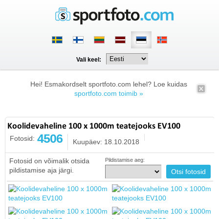
Vali keel:
Hei! Esmakordselt sportfoto.com lehel? Loe kuidas
sportfoto.com toimib »
Koolidevaheline 100 x 1000m teatejooks EV100
4506
Fotosid:
Kuupäev: 18.10.2018
Fotosid on võimalik otsida
Pildistamise aeg:
pildistamise aja järgi.