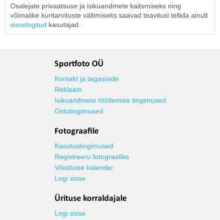
Osalejate privaatsuse ja isikuandmete kaitsmiseks ning
võimalike kuritarvituste vältimiseks saavad teavitusi tellida ainult
sisselogitud
kasutajad.
Sportfoto OÜ
Kontakt ja tagasiside
Reklaam
Isikuandmete töötlemise tingimused
Ostutingimused
Fotograafile
Kasutustingimused
Registreeru fotograafiks
Võistluste kalender
Logi sisse
Ürituse korraldajale
Logi sisse