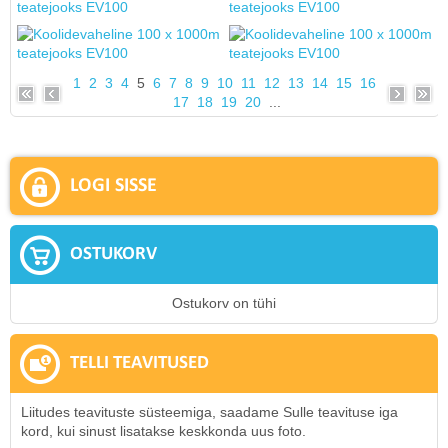
1
2
3
4
5
6
7
8
9
10
11
12
13
14
15
16
17
18
19
20
...
LOGI SISSE
OSTUKORV
Ostukorv on tühi
TELLI TEAVITUSED
Liitudes teavituste süsteemiga, saadame Sulle teavituse iga
kord, kui sinust lisatakse keskkonda uus foto.