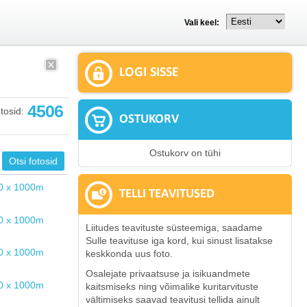
Vali keel:
LOGI SISSE
4506
tosid:
OSTUKORV
Ostukorv on tühi
TELLI TEAVITUSED
Liitudes teavituste süsteemiga, saadame
Sulle teavituse iga kord, kui sinust lisatakse
keskkonda uus foto.
Osalejate privaatsuse ja isikuandmete
kaitsmiseks ning võimalike kuritarvituste
vältimiseks saavad teavitusi tellida ainult