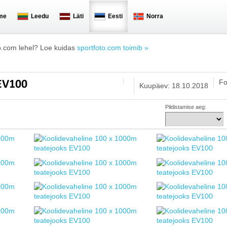
me
Leedu
Läti
Eesti
Norra
o.com lehel? Loe kuidas
sportfoto.com toimib »
Fo
 EV100
Kuupäev: 18.10.2018
Pildistamise aeg: