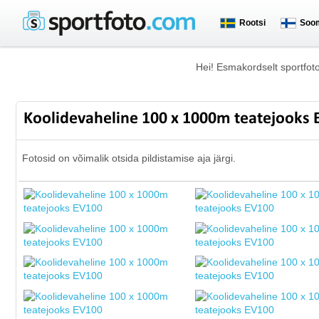
Rootsi
Soo
Hei! Esmakordselt sportfot
Koolidevaheline 100 x 1000m teatejooks
Fotosid on võimalik otsida pildistamise aja järgi.