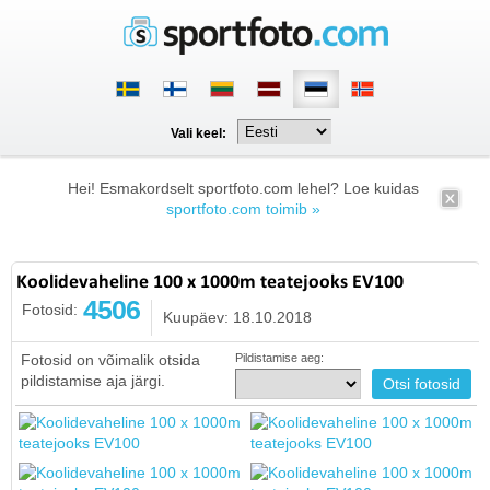
Vali keel:
Hei! Esmakordselt sportfoto.com lehel? Loe kuidas
sportfoto.com toimib »
Koolidevaheline 100 x 1000m teatejooks EV100
4506
Fotosid:
Kuupäev: 18.10.2018
Fotosid on võimalik otsida
Pildistamise aeg:
pildistamise aja järgi.