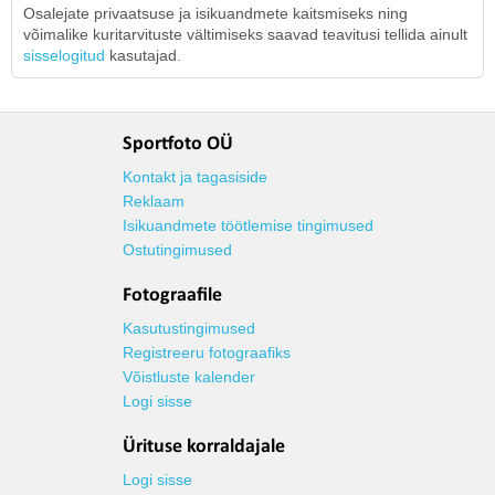
Osalejate privaatsuse ja isikuandmete kaitsmiseks ning
võimalike kuritarvituste vältimiseks saavad teavitusi tellida ainult
sisselogitud
kasutajad.
Sportfoto OÜ
Kontakt ja tagasiside
Reklaam
Isikuandmete töötlemise tingimused
Ostutingimused
Fotograafile
Kasutustingimused
Registreeru fotograafiks
Võistluste kalender
Logi sisse
Ürituse korraldajale
Logi sisse