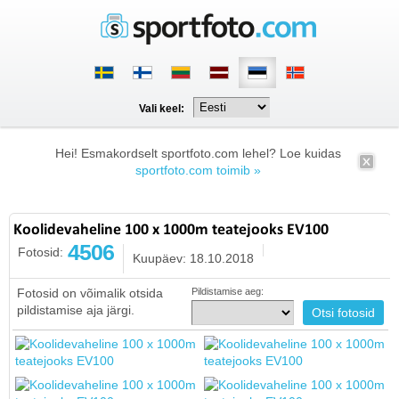
Vali keel:
Hei! Esmakordselt sportfoto.com lehel? Loe kuidas
sportfoto.com toimib »
Koolidevaheline 100 x 1000m teatejooks EV100
4506
Fotosid:
Kuupäev: 18.10.2018
Fotosid on võimalik otsida
Pildistamise aeg:
pildistamise aja järgi.