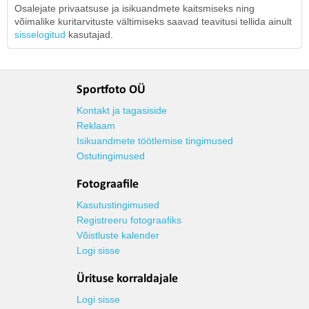
Osalejate privaatsuse ja isikuandmete kaitsmiseks ning
võimalike kuritarvituste vältimiseks saavad teavitusi tellida ainult
sisselogitud
kasutajad.
Sportfoto OÜ
Kontakt ja tagasiside
Reklaam
Isikuandmete töötlemise tingimused
Ostutingimused
Fotograafile
Kasutustingimused
Registreeru fotograafiks
Võistluste kalender
Logi sisse
Ürituse korraldajale
Logi sisse