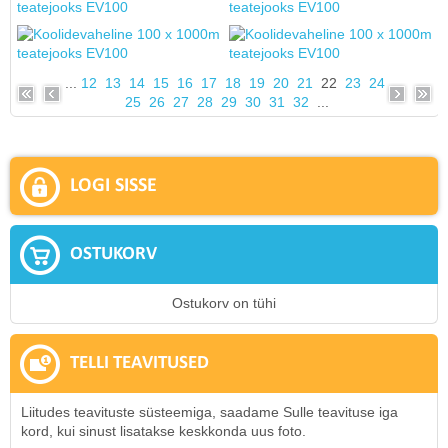
...
12
13
14
15
16
17
18
19
20
21
22
23
24
25
26
27
28
29
30
31
32
...
LOGI SISSE
OSTUKORV
Ostukorv on tühi
TELLI TEAVITUSED
Liitudes teavituste süsteemiga, saadame Sulle teavituse iga
kord, kui sinust lisatakse keskkonda uus foto.