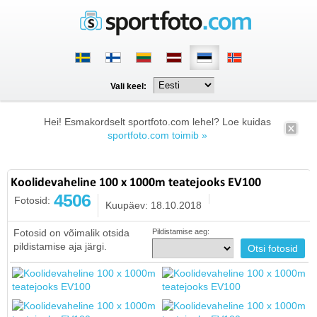
Vali keel:
Hei! Esmakordselt sportfoto.com lehel? Loe kuidas
sportfoto.com toimib »
Koolidevaheline 100 x 1000m teatejooks EV100
4506
Fotosid:
Kuupäev: 18.10.2018
Fotosid on võimalik otsida
Pildistamise aeg:
pildistamise aja järgi.