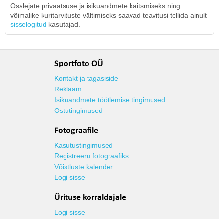
Osalejate privaatsuse ja isikuandmete kaitsmiseks ning
võimalike kuritarvituste vältimiseks saavad teavitusi tellida ainult
sisselogitud
kasutajad.
Sportfoto OÜ
Kontakt ja tagasiside
Reklaam
Isikuandmete töötlemise tingimused
Ostutingimused
Fotograafile
Kasutustingimused
Registreeru fotograafiks
Võistluste kalender
Logi sisse
Ürituse korraldajale
Logi sisse