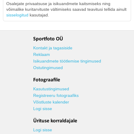
Osalejate privaatsuse ja isikuandmete kaitsmiseks ning
võimalike kuritarvituste vältimiseks saavad teavitusi tellida ainult
sisselogitud
kasutajad.
Sportfoto OÜ
Kontakt ja tagasiside
Reklaam
Isikuandmete töötlemise tingimused
Ostutingimused
Fotograafile
Kasutustingimused
Registreeru fotograafiks
Võistluste kalender
Logi sisse
Ürituse korraldajale
Logi sisse