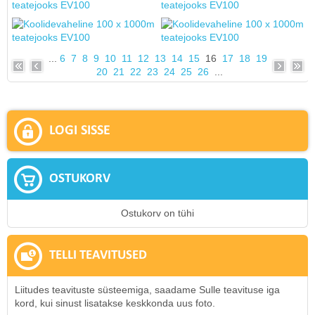
...
6
7
8
9
10
11
12
13
14
15
16
17
18
19
20
21
22
23
24
25
26
...
LOGI SISSE
OSTUKORV
Ostukorv on tühi
TELLI TEAVITUSED
Liitudes teavituste süsteemiga, saadame Sulle teavituse iga
kord, kui sinust lisatakse keskkonda uus foto.