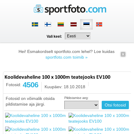
Vali keel:
Hei! Esmakordselt sportfoto.com lehel? Loe kuidas
sportfoto.com toimib »
Koolidevaheline 100 x 1000m teatejooks EV100
4506
Fotosid:
Kuupäev: 18.10.2018
Fotosid on võimalik otsida
Pildistamise aeg:
pildistamise aja järgi.