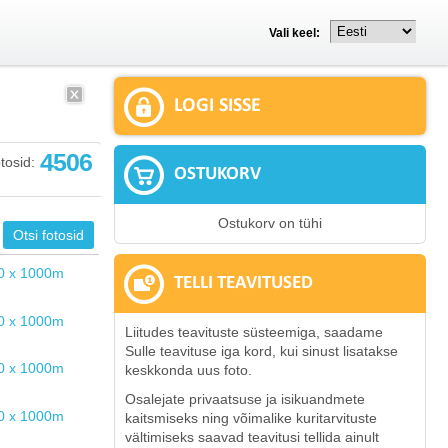
Vali keel:
LOGI SISSE
4506
tosid:
OSTUKORV
Ostukorv on tühi
TELLI TEAVITUSED
Liitudes teavituste süsteemiga, saadame
Sulle teavituse iga kord, kui sinust lisatakse
keskkonda uus foto.
Osalejate privaatsuse ja isikuandmete
kaitsmiseks ning võimalike kuritarvituste
vältimiseks saavad teavitusi tellida ainult