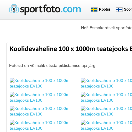
Rootsi
Soo
Hei! Esmakordselt sportfot
Koolidevaheline 100 x 1000m teatejooks
Fotosid on võimalik otsida pildistamise aja järgi.