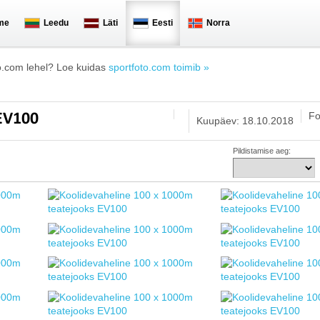
me
Leedu
Läti
Eesti
Norra
o.com lehel? Loe kuidas
sportfoto.com toimib »
Fo
 EV100
Kuupäev: 18.10.2018
Pildistamise aeg: