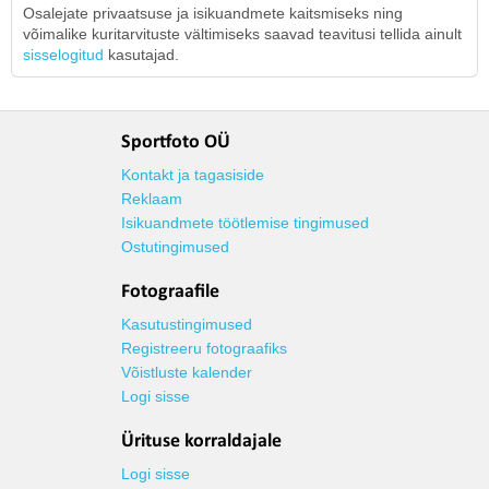
Osalejate privaatsuse ja isikuandmete kaitsmiseks ning
võimalike kuritarvituste vältimiseks saavad teavitusi tellida ainult
sisselogitud
kasutajad.
Sportfoto OÜ
Kontakt ja tagasiside
Reklaam
Isikuandmete töötlemise tingimused
Ostutingimused
Fotograafile
Kasutustingimused
Registreeru fotograafiks
Võistluste kalender
Logi sisse
Ürituse korraldajale
Logi sisse