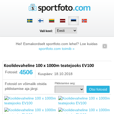
Vali keel:
Hei! Esmakordselt sportfoto.com lehel? Loe kuidas
sportfoto.com toimib »
Koolidevaheline 100 x 1000m teatejooks EV100
4506
Fotosid:
Kuupäev: 18.10.2018
Fotosid on võimalik otsida
Pildistamise aeg:
pildistamise aja järgi.