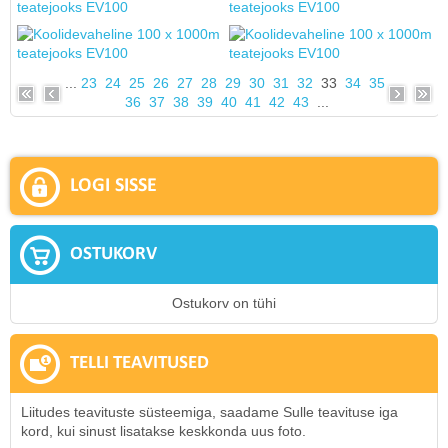
...
23
24
25
26
27
28
29
30
31
32
33
34
35
36
37
38
39
40
41
42
43
...
LOGI SISSE
OSTUKORV
Ostukorv on tühi
TELLI TEAVITUSED
Liitudes teavituste süsteemiga, saadame Sulle teavituse iga
kord, kui sinust lisatakse keskkonda uus foto.