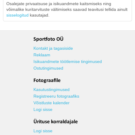
Osalejate privaatsuse ja isikuandmete kaitsmiseks ning
võimalike kuritarvituste vältimiseks saavad teavitusi tellida ainult
sisselogitud
kasutajad.
Sportfoto OÜ
Kontakt ja tagasiside
Reklaam
Isikuandmete töötlemise tingimused
Ostutingimused
Fotograafile
Kasutustingimused
Registreeru fotograafiks
Võistluste kalender
Logi sisse
Ürituse korraldajale
Logi sisse