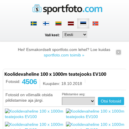
Vali keel:
Hei! Esmakordselt sportfoto.com lehel? Loe kuidas
sportfoto.com toimib »
Koolidevaheline 100 x 1000m teatejooks EV100
4506
Fotosid:
Kuupäev: 18.10.2018
Fotosid on võimalik otsida
Pildistamise aeg:
pildistamise aja järgi.