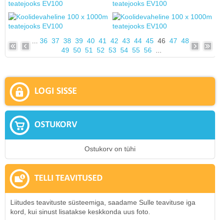
...
36
37
38
39
40
41
42
43
44
45
46
47
48
49
50
51
52
53
54
55
56
...
LOGI SISSE
OSTUKORV
Ostukorv on tühi
TELLI TEAVITUSED
Liitudes teavituste süsteemiga, saadame Sulle teavituse iga
kord, kui sinust lisatakse keskkonda uus foto.