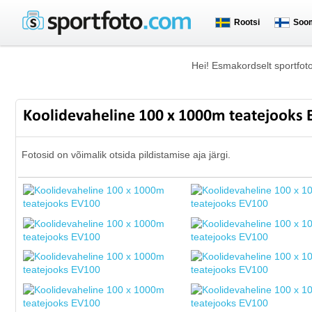
Rootsi
Soo
Hei! Esmakordselt sportfot
Koolidevaheline 100 x 1000m teatejooks
Fotosid on võimalik otsida pildistamise aja järgi.