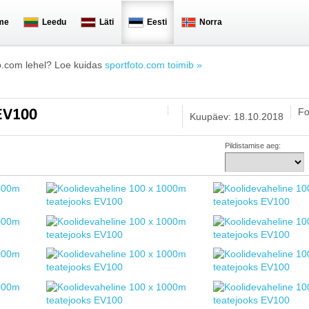
me
Leedu
Läti
Eesti
Norra
o.com lehel? Loe kuidas
sportfoto.com toimib »
Fo
 EV100
Kuupäev: 18.10.2018
Pildistamise aeg: