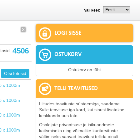
Vali keel:
LOGI SISSE
4506
tosid:
OSTUKORV
Ostukorv on tühi
TELLI TEAVITUSED
Liitudes teavituste süsteemiga, saadame
Sulle teavituse iga kord, kui sinust lisatakse
keskkonda uus foto.
Osalejate privaatsuse ja isikuandmete
kaitsmiseks ning võimalike kuritarvituste
vältimiseks saavad teavitusi tellida ainult