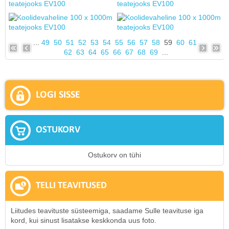
...
49
50
51
52
53
54
55
56
57
58
59
60
61
62
63
64
65
66
67
68
69
...
LOGI SISSE
OSTUKORV
Ostukorv on tühi
TELLI TEAVITUSED
Liitudes teavituste süsteemiga, saadame Sulle teavituse iga
kord, kui sinust lisatakse keskkonda uus foto.