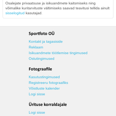
Osalejate privaatsuse ja isikuandmete kaitsmiseks ning
võimalike kuritarvituste vältimiseks saavad teavitusi tellida ainult
sisselogitud
kasutajad.
Sportfoto OÜ
Kontakt ja tagasiside
Reklaam
Isikuandmete töötlemise tingimused
Ostutingimused
Fotograafile
Kasutustingimused
Registreeru fotograafiks
Võistluste kalender
Logi sisse
Ürituse korraldajale
Logi sisse