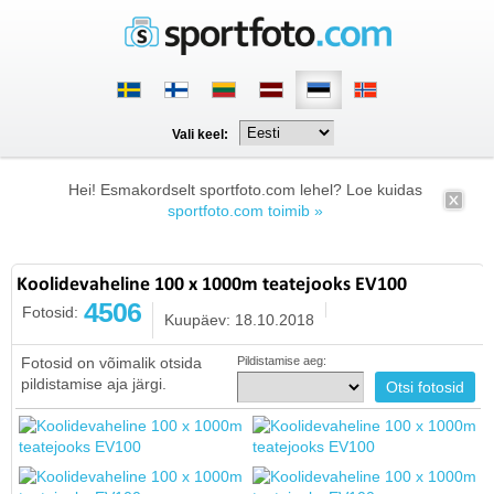
Vali keel:
Hei! Esmakordselt sportfoto.com lehel? Loe kuidas
sportfoto.com toimib »
Koolidevaheline 100 x 1000m teatejooks EV100
4506
Fotosid:
Kuupäev: 18.10.2018
Fotosid on võimalik otsida
Pildistamise aeg:
pildistamise aja järgi.