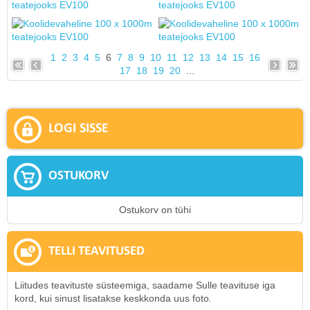
1
2
3
4
5
6
7
8
9
10
11
12
13
14
15
16
17
18
19
20
...
LOGI SISSE
OSTUKORV
Ostukorv on tühi
TELLI TEAVITUSED
Liitudes teavituste süsteemiga, saadame Sulle teavituse iga
kord, kui sinust lisatakse keskkonda uus foto.