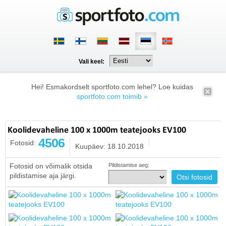
Vali keel:
Hei! Esmakordselt sportfoto.com lehel? Loe kuidas
sportfoto.com toimib »
Koolidevaheline 100 x 1000m teatejooks EV100
4506
Fotosid:
Kuupäev: 18.10.2018
Fotosid on võimalik otsida
Pildistamise aeg:
pildistamise aja järgi.