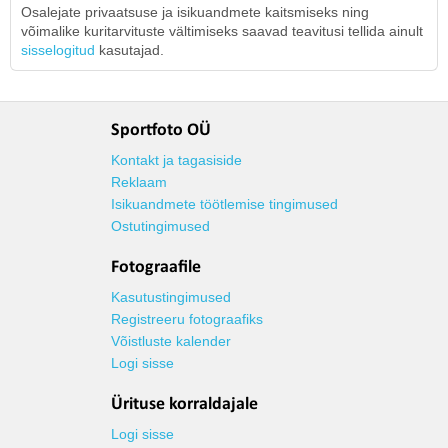
Osalejate privaatsuse ja isikuandmete kaitsmiseks ning
võimalike kuritarvituste vältimiseks saavad teavitusi tellida ainult
sisselogitud
kasutajad.
Sportfoto OÜ
Kontakt ja tagasiside
Reklaam
Isikuandmete töötlemise tingimused
Ostutingimused
Fotograafile
Kasutustingimused
Registreeru fotograafiks
Võistluste kalender
Logi sisse
Ürituse korraldajale
Logi sisse