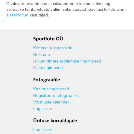
Osalejate privaatsuse ja isikuandmete kaitsmiseks ning
võimalike kuritarvituste vältimiseks saavad teavitusi tellida ainult
sisselogitud
kasutajad.
Sportfoto OÜ
Kontakt ja tagasiside
Reklaam
Isikuandmete töötlemise tingimused
Ostutingimused
Fotograafile
Kasutustingimused
Registreeru fotograafiks
Võistluste kalender
Logi sisse
Ürituse korraldajale
Logi sisse