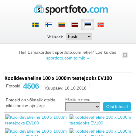
Vali keel:
Hei! Esmakordselt sportfoto.com lehel? Loe kuidas
sportfoto.com toimib »
Koolidevaheline 100 x 1000m teatejooks EV100
4506
Fotosid:
Kuupäev: 18.10.2018
Fotosid on võimalik otsida
Pildistamise aeg:
pildistamise aja järgi.