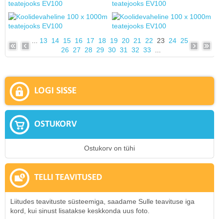
...
13
14
15
16
17
18
19
20
21
22
23
24
25
26
27
28
29
30
31
32
33
...
LOGI SISSE
OSTUKORV
Ostukorv on tühi
TELLI TEAVITUSED
Liitudes teavituste süsteemiga, saadame Sulle teavituse iga
kord, kui sinust lisatakse keskkonda uus foto.