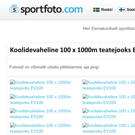
Rootsi
Soo
Hei! Esmakordselt sportfot
Koolidevaheline 100 x 1000m teatejooks
Fotosid on võimalik otsida pildistamise aja järgi.