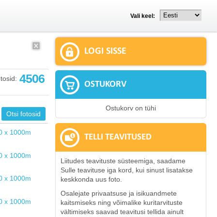
Vali keel:
LOGI SISSE
4506
tosid:
OSTUKORV
Ostukorv on tühi
TELLI TEAVITUSED
Liitudes teavituste süsteemiga, saadame
Sulle teavituse iga kord, kui sinust lisatakse
keskkonda uus foto.
Osalejate privaatsuse ja isikuandmete
kaitsmiseks ning võimalike kuritarvituste
vältimiseks saavad teavitusi tellida ainult