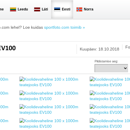
me
Leedu
Läti
Eesti
Norra
o.com lehel? Loe kuidas
sportfoto.com toimib »
Fo
 EV100
Kuupäev: 18.10.2018
Pildistamise aeg: