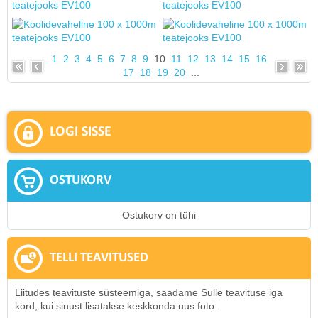
1
2
3
4
5
6
7
8
9
10
11
12
13
14
15
16
17
18
19
20
...
LOGI SISSE
OSTUKORV
Ostukorv on tühi
TELLI TEAVITUSED
Liitudes teavituste süsteemiga, saadame Sulle teavituse iga
kord, kui sinust lisatakse keskkonda uus foto.