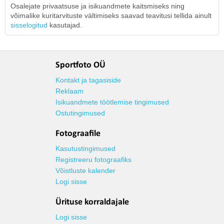
Osalejate privaatsuse ja isikuandmete kaitsmiseks ning
võimalike kuritarvituste vältimiseks saavad teavitusi tellida ainult
sisselogitud
kasutajad.
Sportfoto OÜ
Kontakt ja tagasiside
Reklaam
Isikuandmete töötlemise tingimused
Ostutingimused
Fotograafile
Kasutustingimused
Registreeru fotograafiks
Võistluste kalender
Logi sisse
Ürituse korraldajale
Logi sisse