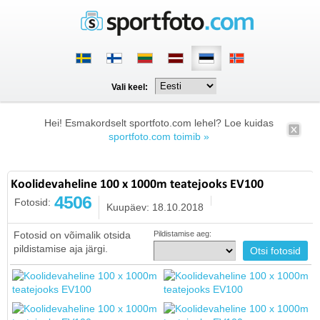
Vali keel:
Hei! Esmakordselt sportfoto.com lehel? Loe kuidas
sportfoto.com toimib »
Koolidevaheline 100 x 1000m teatejooks EV100
4506
Fotosid:
Kuupäev: 18.10.2018
Fotosid on võimalik otsida
Pildistamise aeg:
pildistamise aja järgi.