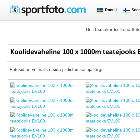
Rootsi
Soo
Hei! Esmakordselt sportfot
Koolidevaheline 100 x 1000m teatejooks
Fotosid on võimalik otsida pildistamise aja järgi.