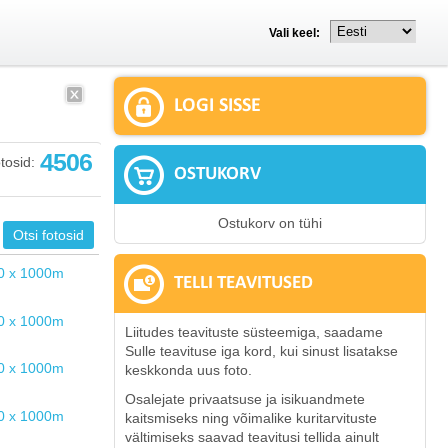
Vali keel:
LOGI SISSE
4506
tosid:
OSTUKORV
Ostukorv on tühi
TELLI TEAVITUSED
Liitudes teavituste süsteemiga, saadame
Sulle teavituse iga kord, kui sinust lisatakse
keskkonda uus foto.
Osalejate privaatsuse ja isikuandmete
kaitsmiseks ning võimalike kuritarvituste
vältimiseks saavad teavitusi tellida ainult