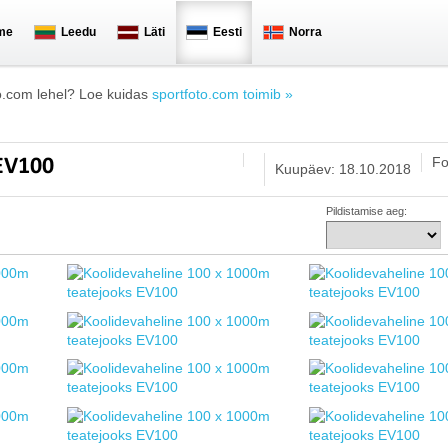
me
Leedu
Läti
Eesti
Norra
o.com lehel? Loe kuidas
sportfoto.com toimib »
Fo
 EV100
Kuupäev: 18.10.2018
Pildistamise aeg: