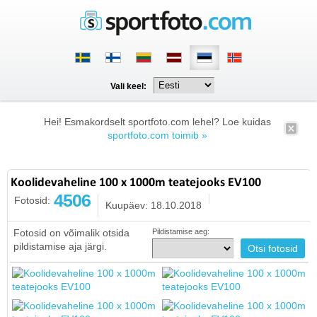
Vali keel:
Hei! Esmakordselt sportfoto.com lehel? Loe kuidas
sportfoto.com toimib »
Koolidevaheline 100 x 1000m teatejooks EV100
4506
Fotosid:
Kuupäev: 18.10.2018
Fotosid on võimalik otsida
Pildistamise aeg:
pildistamise aja järgi.