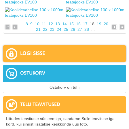
...
8
9
10
11
12
13
14
15
16
17
18
19
20
21
22
23
24
25
26
27
28
...
LOGI SISSE
OSTUKORV
Ostukorv on tühi
TELLI TEAVITUSED
Liitudes teavituste süsteemiga, saadame Sulle teavituse iga
kord, kui sinust lisatakse keskkonda uus foto.