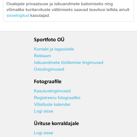
Osalejate privaatsuse ja isikuandmete kaitsmiseks ning
võimalike kuritarvituste vältimiseks saavad teavitusi tellida ainult
sisselogitud
kasutajad.
Sportfoto OÜ
Kontakt ja tagasiside
Reklaam
Isikuandmete töötlemise tingimused
Ostutingimused
Fotograafile
Kasutustingimused
Registreeru fotograafiks
Võistluste kalender
Logi sisse
Ürituse korraldajale
Logi sisse