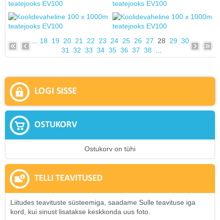
...
18
19
20
21
22
23
24
25
26
27
28
29
30
31
32
33
34
35
36
37
38
...
LOGI SISSE
OSTUKORV
Ostukorv on tühi
TELLI TEAVITUSED
Liitudes teavituste süsteemiga, saadame Sulle teavituse iga
kord, kui sinust lisatakse keskkonda uus foto.