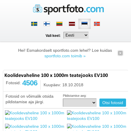
Vali keel:
Hei! Esmakordselt sportfoto.com lehel? Loe kuidas
sportfoto.com toimib »
Koolidevaheline 100 x 1000m teatejooks EV100
4506
Fotosid:
Kuupäev: 18.10.2018
Fotosid on võimalik otsida
Pildistamise aeg:
pildistamise aja järgi.