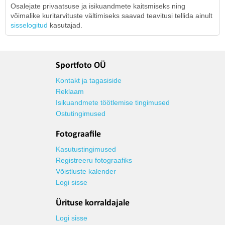
Osalejate privaatsuse ja isikuandmete kaitsmiseks ning
võimalike kuritarvituste vältimiseks saavad teavitusi tellida ainult
sisselogitud
kasutajad.
Sportfoto OÜ
Kontakt ja tagasiside
Reklaam
Isikuandmete töötlemise tingimused
Ostutingimused
Fotograafile
Kasutustingimused
Registreeru fotograafiks
Võistluste kalender
Logi sisse
Ürituse korraldajale
Logi sisse