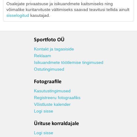
Osalejate privaatsuse ja isikuandmete kaitsmiseks ning
võimalike kuritarvituste vältimiseks saavad teavitusi tellida ainult
sisselogitud
kasutajad.
Sportfoto OÜ
Kontakt ja tagasiside
Reklaam
Isikuandmete töötlemise tingimused
Ostutingimused
Fotograafile
Kasutustingimused
Registreeru fotograafiks
Võistluste kalender
Logi sisse
Ürituse korraldajale
Logi sisse