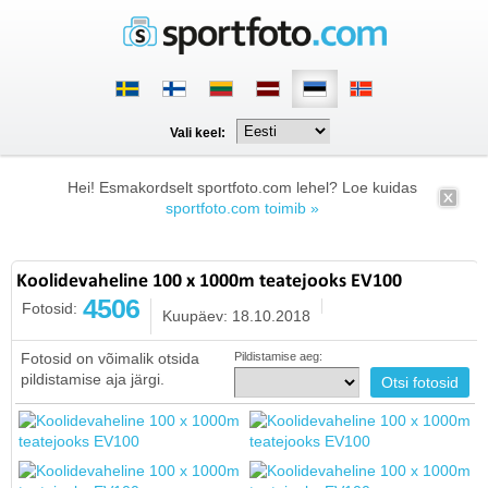
Vali keel:
Hei! Esmakordselt sportfoto.com lehel? Loe kuidas
sportfoto.com toimib »
Koolidevaheline 100 x 1000m teatejooks EV100
4506
Fotosid:
Kuupäev: 18.10.2018
Fotosid on võimalik otsida
Pildistamise aeg:
pildistamise aja järgi.