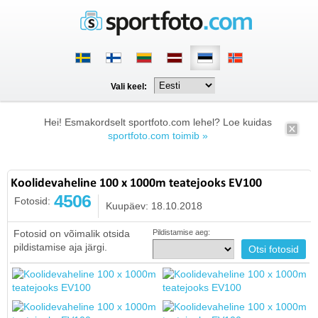
Vali keel:
Hei! Esmakordselt sportfoto.com lehel? Loe kuidas
sportfoto.com toimib »
Koolidevaheline 100 x 1000m teatejooks EV100
4506
Fotosid:
Kuupäev: 18.10.2018
Fotosid on võimalik otsida
Pildistamise aeg:
pildistamise aja järgi.