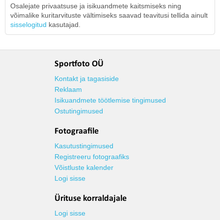
Osalejate privaatsuse ja isikuandmete kaitsmiseks ning
võimalike kuritarvituste vältimiseks saavad teavitusi tellida ainult
sisselogitud
kasutajad.
Sportfoto OÜ
Kontakt ja tagasiside
Reklaam
Isikuandmete töötlemise tingimused
Ostutingimused
Fotograafile
Kasutustingimused
Registreeru fotograafiks
Võistluste kalender
Logi sisse
Ürituse korraldajale
Logi sisse