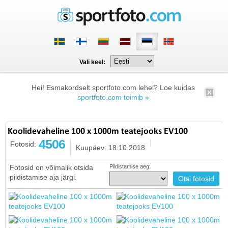
Vali keel:
Hei! Esmakordselt sportfoto.com lehel? Loe kuidas
sportfoto.com toimib »
Koolidevaheline 100 x 1000m teatejooks EV100
4506
Fotosid:
Kuupäev: 18.10.2018
Fotosid on võimalik otsida
Pildistamise aeg:
pildistamise aja järgi.