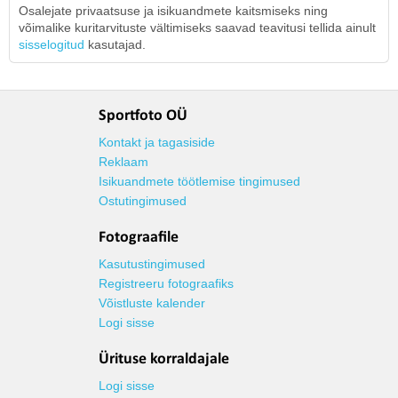
Osalejate privaatsuse ja isikuandmete kaitsmiseks ning
võimalike kuritarvituste vältimiseks saavad teavitusi tellida ainult
sisselogitud
kasutajad.
Sportfoto OÜ
Kontakt ja tagasiside
Reklaam
Isikuandmete töötlemise tingimused
Ostutingimused
Fotograafile
Kasutustingimused
Registreeru fotograafiks
Võistluste kalender
Logi sisse
Ürituse korraldajale
Logi sisse