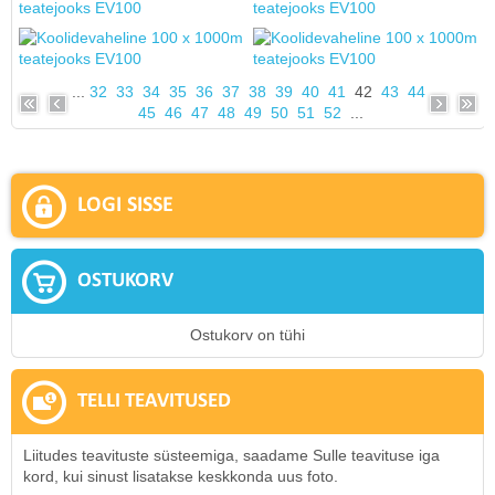
...
32
33
34
35
36
37
38
39
40
41
42
43
44
45
46
47
48
49
50
51
52
...
LOGI SISSE
OSTUKORV
Ostukorv on tühi
TELLI TEAVITUSED
Liitudes teavituste süsteemiga, saadame Sulle teavituse iga
kord, kui sinust lisatakse keskkonda uus foto.