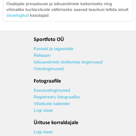
Osalejate privaatsuse ja isikuandmete kaitsmiseks ning
võimalike kuritarvituste vältimiseks saavad teavitusi tellida ainult
sisselogitud
kasutajad.
Sportfoto OÜ
Kontakt ja tagasiside
Reklaam
Isikuandmete töötlemise tingimused
Ostutingimused
Fotograafile
Kasutustingimused
Registreeru fotograafiks
Võistluste kalender
Logi sisse
Ürituse korraldajale
Logi sisse