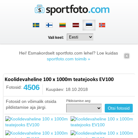
Vali keel:
Hei! Esmakordselt sportfoto.com lehel? Loe kuidas
sportfoto.com toimib »
Koolidevaheline 100 x 1000m teatejooks EV100
4506
Fotosid:
Kuupäev: 18.10.2018
Fotosid on võimalik otsida
Pildistamise aeg:
pildistamise aja järgi.