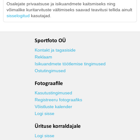
Osalejate privaatsuse ja isikuandmete kaitsmiseks ning
võimalike kuritarvituste vältimiseks saavad teavitusi tellida ainult
sisselogitud
kasutajad.
Sportfoto OÜ
Kontakt ja tagasiside
Reklaam
Isikuandmete töötlemise tingimused
Ostutingimused
Fotograafile
Kasutustingimused
Registreeru fotograafiks
Võistluste kalender
Logi sisse
Ürituse korraldajale
Logi sisse