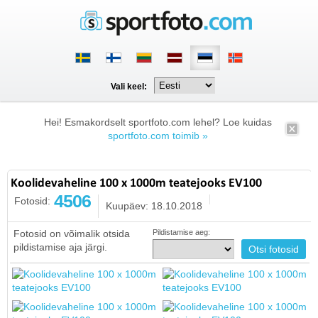
Vali keel:
Hei! Esmakordselt sportfoto.com lehel? Loe kuidas
sportfoto.com toimib »
Koolidevaheline 100 x 1000m teatejooks EV100
4506
Fotosid:
Kuupäev: 18.10.2018
Fotosid on võimalik otsida
Pildistamise aeg:
pildistamise aja järgi.