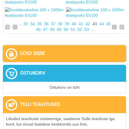
...
33
34
35
36
37
38
39
40
41
42
43
44
45
46
47
48
49
50
51
52
53
...
LOGI SISSE
OSTUKORV
Ostukorv on tühi
TELLI TEAVITUSED
Liitudes teavituste süsteemiga, saadame Sulle teavituse iga
kord, kui sinust lisatakse keskkonda uus foto.