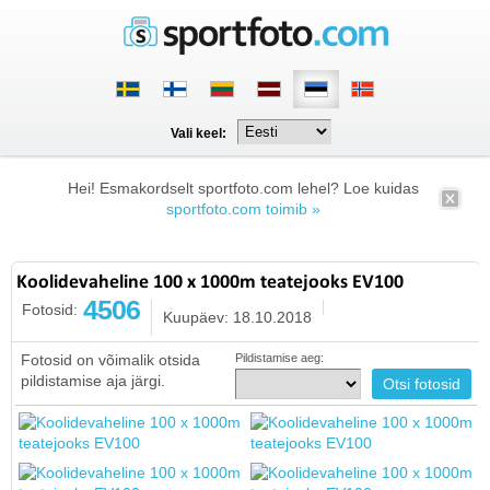
Vali keel:
Hei! Esmakordselt sportfoto.com lehel? Loe kuidas
sportfoto.com toimib »
Koolidevaheline 100 x 1000m teatejooks EV100
4506
Fotosid:
Kuupäev: 18.10.2018
Fotosid on võimalik otsida
Pildistamise aeg:
pildistamise aja järgi.