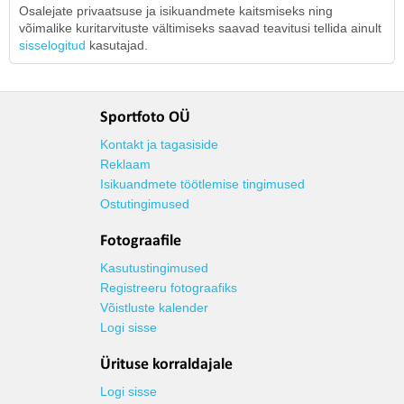
Osalejate privaatsuse ja isikuandmete kaitsmiseks ning
võimalike kuritarvituste vältimiseks saavad teavitusi tellida ainult
sisselogitud
kasutajad.
Sportfoto OÜ
Kontakt ja tagasiside
Reklaam
Isikuandmete töötlemise tingimused
Ostutingimused
Fotograafile
Kasutustingimused
Registreeru fotograafiks
Võistluste kalender
Logi sisse
Ürituse korraldajale
Logi sisse