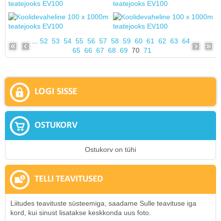
...
52
53
54
55
56
57
58
59
60
61
62
63
64
65
66
67
68
69
70
71
LOGI SISSE
OSTUKORV
Ostukorv on tühi
TELLI TEAVITUSED
Liitudes teavituste süsteemiga, saadame Sulle teavituse iga
kord, kui sinust lisatakse keskkonda uus foto.